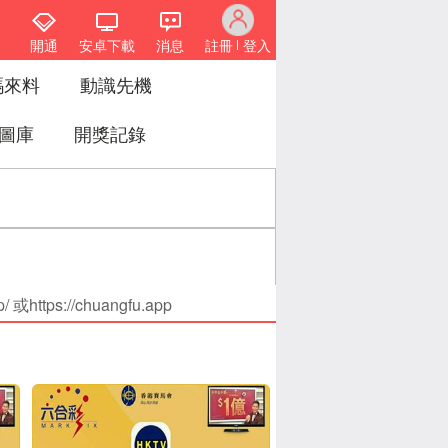
開通
安卓下載
消息
註冊
登入
碼來料
動識先機
圖庫
開獎記錄
s://chuangfu.app