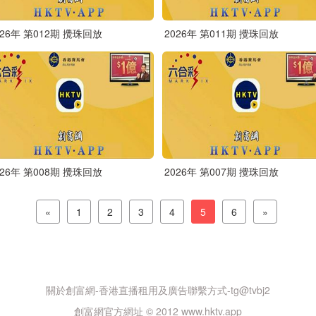
026年 第012期 攪珠回放
2026年 第011期 攪珠回放
026年 第008期 攪珠回放
2026年 第007期 攪珠回放
«
1
2
3
4
5
6
»
關於創富網-香港直播租用及廣告聯繫方式-tg@tvbj2
創富網官方網址 © 2012 www.hktv.app