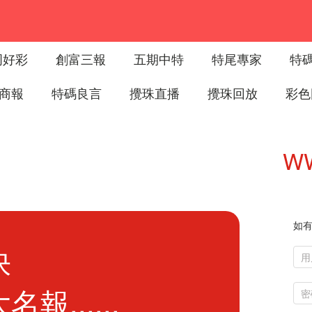
周好彩
創富三報
五期中特
特尾專家
特
商報
特碼良言
攪珠直播
攪珠回放
彩色
W
如
快
......