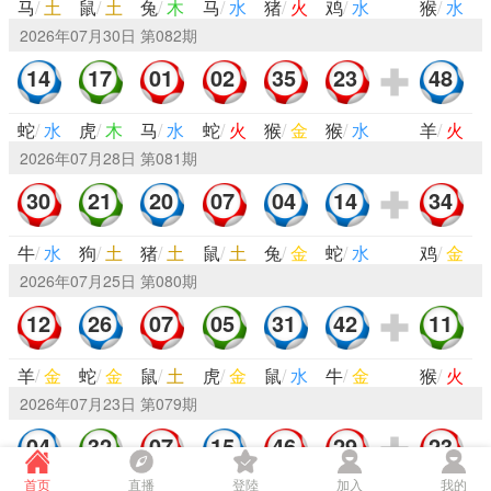
马
/
土
鼠
/
土
兔
/
木
马
/
水
猪
/
火
鸡
/
水
猴
/
水
2026年07月30日 第
082
期
14
17
01
02
35
23
48
蛇
/
水
虎
/
木
马
/
水
蛇
/
火
猴
/
金
猴
/
水
羊
/
火
2026年07月28日 第
081
期
30
21
20
07
04
14
34
牛
/
水
狗
/
土
猪
/
土
鼠
/
土
兔
/
金
蛇
/
水
鸡
/
金
2026年07月25日 第
080
期
12
26
07
05
31
42
11
羊
/
金
蛇
/
金
鼠
/
土
虎
/
金
鼠
/
水
牛
/
金
猴
/
火
2026年07月23日 第
079
期
04
32
07
15
46
29
23
首页
直播
登陸
加入
我的