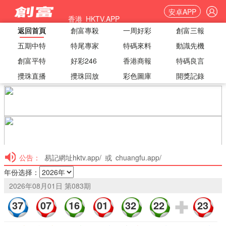
安卓APP
香港 HKTV.APP
返回首頁
創富專殺
一周好彩
創富三報
五期中特
特尾專家
特碼來料
動識先機
創富平特
好彩246
香港商報
特碼良言
攪珠直播
攪珠回放
彩色圖庫
開獎記錄
公告：
易記網址hktv.app/ 或 chuangfu.app/
年份选择：
2026年08月01日 第
083
期
37
07
16
01
32
22
23