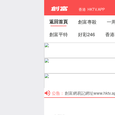
香港 HKTV.APP
返回首頁
創富專殺
一
創富平特
好彩246
香港
公告：
創富網易記網址www.hktv.app