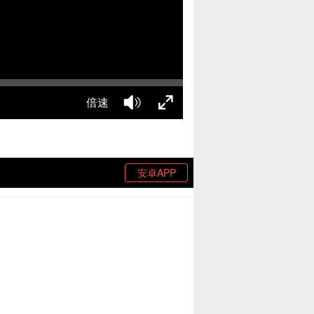
倍速
安卓APP