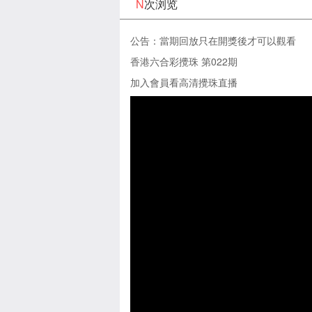
N
次浏览
公告：當期回放只在開獎後才可以觀看
香港六合彩攪珠 第022期
加入會員看高清攪珠直播
50%
75%
100%