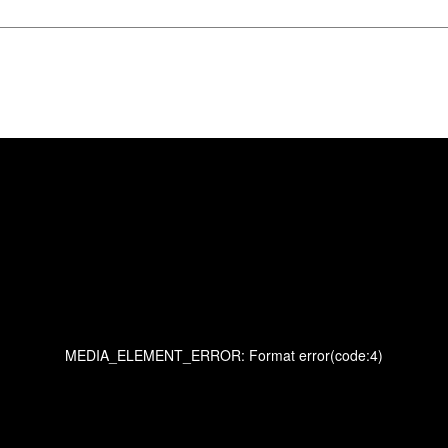
MEDIA_ELEMENT_ERROR: Format error(code:4)