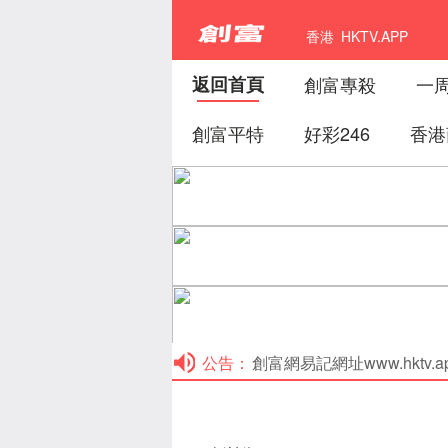
香港 HKTV.APP
返回首頁
創富專殺
一
創富平特
好彩246
香港
公告：
創富網易記網址www.hktv.app