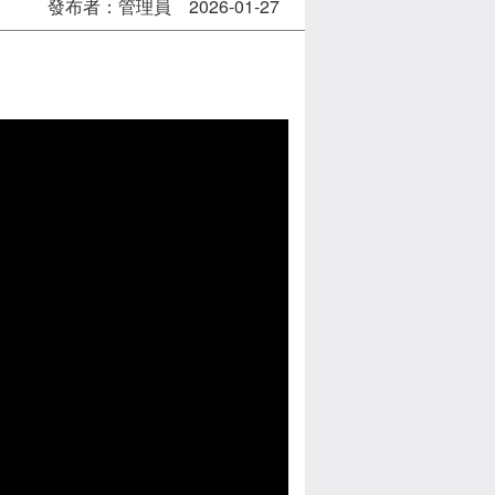
發布者：管理員 2026-01-27
00:17:22