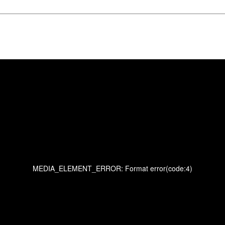
MEDIA_ELEMENT_ERROR: Format error(code:4)