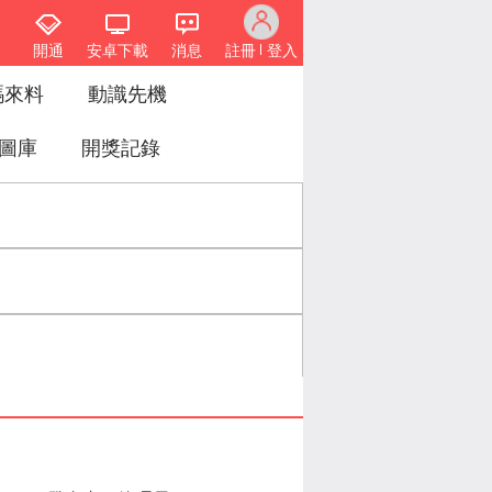
開通
安卓下載
消息
註冊
登入
碼來料
動識先機
圖庫
開獎記錄