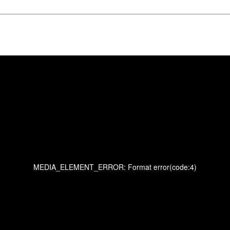
MEDIA_ELEMENT_ERROR: Format error(code:4)