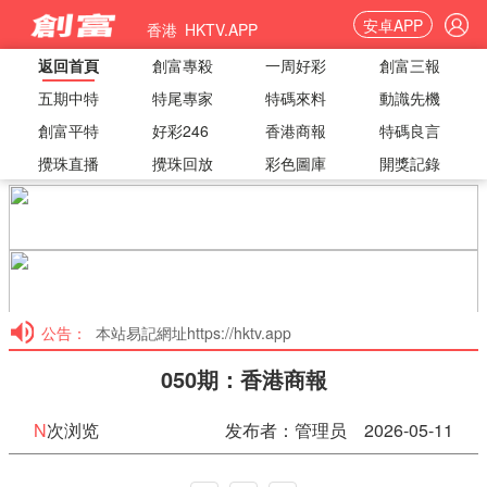
安卓APP
香港 HKTV.APP
返回首頁
創富專殺
一周好彩
創富三報
五期中特
特尾專家
特碼來料
動識先機
創富平特
好彩246
香港商報
特碼良言
攪珠直播
攪珠回放
彩色圖庫
開獎記錄
公告：
本站易記網址https://hktv.app
050期：香港商報
N
次浏览
发布者：管理员 2026-05-11