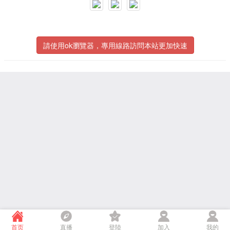
請使用ok瀏覽器，專用線路訪問本站更加快速
首页
直播
登陸
加入
我的